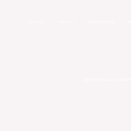
Aller
au
contenu
ACCUEIL
CONTACT
PRÉSENTATION
P
Détendez vous et libére