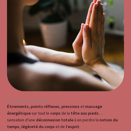
RC relaxation profonde
Étirements
,
points réflexes
,
pressions
et
massage
énergétique
sur tout le
corps
de la
tête aux pieds
…
sensation d’une
déconnexion totale
à en perdre la
notion du
temps
,
légèreté du corps
et de
l’esprit
.