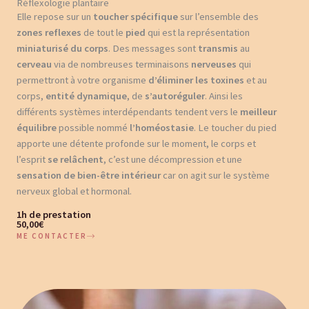
Réflexologie plantaire
Elle repose sur un
toucher spécifique
sur l’ensemble des
zones reflexes
de tout le
pied
qui est la représentation
miniaturisé du corps
. Des messages sont
transmis
au
cerveau
via de nombreuses terminaisons
nerveuses
qui
permettront à votre organisme
d’éliminer les toxines
et au
corps,
entité dynamique
, de
s’autoréguler
. Ainsi les
différents systèmes interdépendants tendent vers le
meilleur
équilibre
possible nommé
l’homéostasie
. Le toucher du pied
apporte une détente profonde sur le moment, le corps et
l’esprit
se relâchent
, c’est une décompression et une
sensation de bien-être intérieur
car on agit sur le système
nerveux global et hormonal.
1h de prestation
50,00€
ME CONTACTER