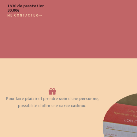
1h30 de prestation
90,00€
ME CONTACTER
Pour faire
plaisir
et prendre
soin
d'une
personne
,
possibilité d'offrir une
carte
cadeau
.