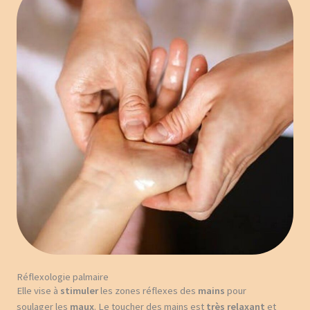
Réflexologie palmaire
Elle vise à
stimuler
les zones réflexes des
mains
pour
soulager les
maux
. Le toucher des mains est
très relaxant
et