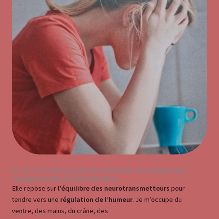
RC sur les troubles psychiques
(anxiété, crise de panique,
charge mentale et émotionn
elle)
Elle repose sur
l’équilibre des neurotransmetteurs
pour
tendre vers une
régulation de l’humeur
. Je m’occupe du
ventre, des mains, du crâne, des